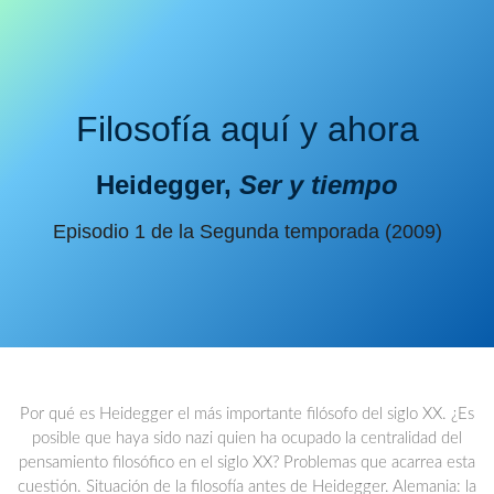
Filosofía aquí y ahora
Heidegger,
Ser y tiempo
Episodio 1 de la Segunda temporada (2009)
Por qué es Heidegger el más importante filósofo del siglo XX. ¿Es
posible que haya sido nazi quien ha ocupado la centralidad del
pensamiento filosófico en el siglo XX? Problemas que acarrea esta
cuestión. Situación de la filosofía antes de Heidegger. Alemania: la