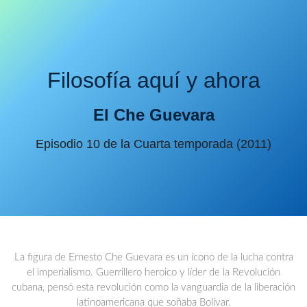
Filosofía aquí y ahora
El Che Guevara
Episodio 10 de la Cuarta temporada (2011)
La figura de Ernesto Che Guevara es un ícono de la lucha contra
el imperialismo. Guerrillero heroico y líder de la Revolución
cubana, pensó esta revolución como la vanguardia de la liberación
latinoamericana que soñaba Bolívar.